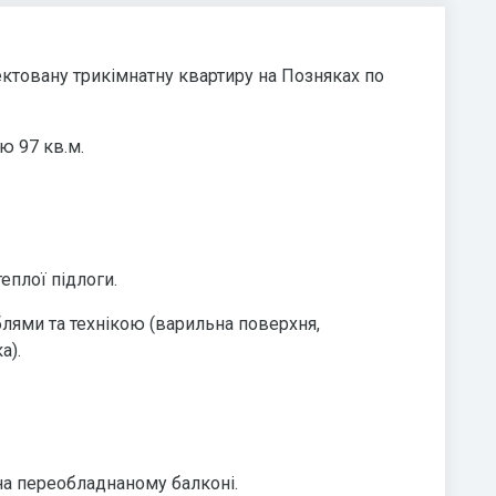
ктовану трикімнатну квартиру на Позняках по
ю 97 кв.м.
теплої підлоги.
еблями та технікою (варильна поверхня,
а).
на переобладнаному балконі.