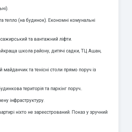
ні).
 та тепло (на будинок). Економні комунальні
асажирський та вантажний ліфти.
йкраща школа району, дитячі садки, ТЦ Aшан,
 майданчик та тенісні столи прямо поруч із
удинкова територія та паркінг поруч..
нену інфраструктуру.
артирі ніхто не зареєстрований. Показ у зручний