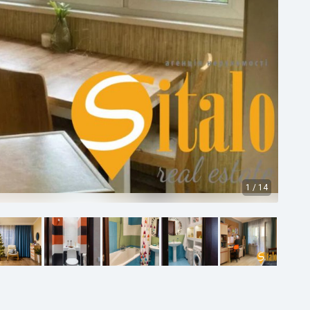
1
/
14