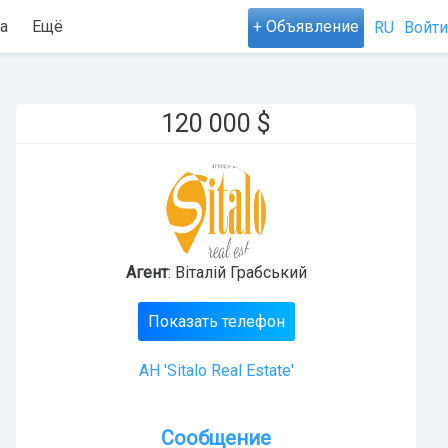
а
Ещё
+ Объявление
RU
Войти
120 000
$
Агент
: Віталій Грабський
Показать телефон
АН 'Sitalo Real Estate'
Сообщение