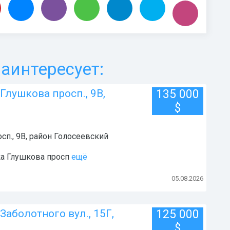
аинтересует:
Глушкова просп., 9В,
135 000
$
сп., 9В
, район
Голосеевский
ка Глушкова просп
ещё
05.08.2026
Заболотного вул., 15Г,
125 000
$