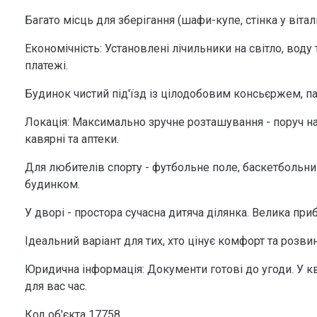
Багато місць для зберігання (шафи-купе, стінка у віталь
Економічність: Установлені лічильники на світло, воду
платежі.
Будинок чистий під'їзд із цілодобовим консьєржем, п
Локація: Максимально зручне розташування - поруч на
кавярні та аптеки.
Для любителів спорту - футбольне поле, баскетбольний
будинком.
У дворі - простора сучасна дитяча ділянка. Велика приб
Ідеальний варіант для тих, хто цінує комфорт та розви
Юридична інформація: Документи готові до угоди. У кв
для вас час.
Код об'єкта 17758