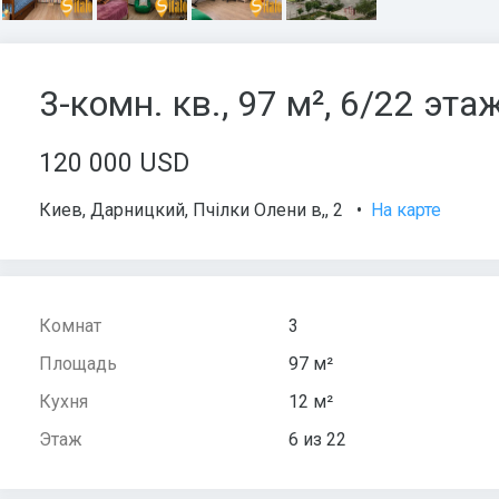
3-комн. кв., 97 м², 6/22 эта
120 000 USD
Киев
,
Дарницкий
,
Пчілки Олени в,
, 2
•
На карте
Комнат
3
Площадь
97 м²
Кухня
12 м²
Этаж
6 из 22