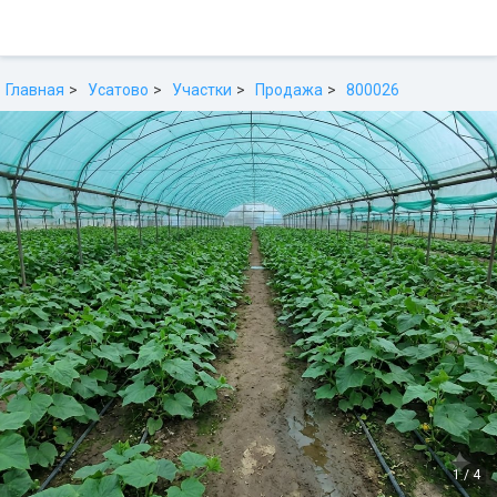
Главная
Усатово
Участки
Продажа
800026
1
/
4