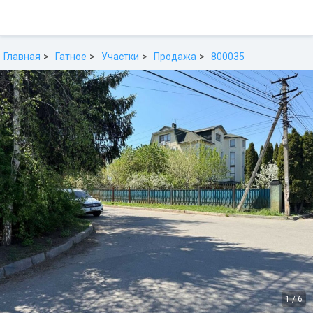
Главная
Гатное
Участки
Продажа
800035
1
/
6