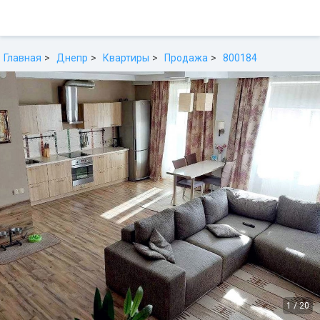
Главная
Днепр
Квартиры
Продажа
800184
1
/
20