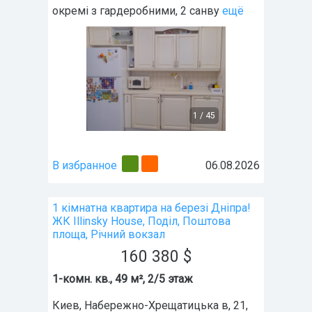
окремі з гардеробними, 2 санву
ещё
1
/
45
В избранное
06.08.2026
1 кімнатна квартира на березі Дніпра!
ЖК Illinsky House, Поділ, Поштова
площа, Річний вокзал
160 380
$
1-комн. кв., 49 м², 2/5 этаж
Киев
,
Набережно-Хрещатицька в, 21
,