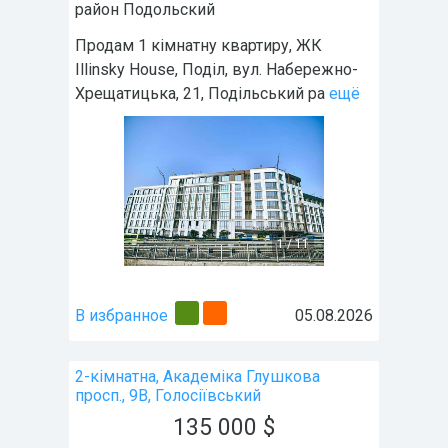
район
Подольский
Продам 1 кімнатну квартиру, ЖК
Illinsky House, Поділ, вул. Набережно-
Хрещатицька, 21, Подільський ра
ещё
1
/
11
В избранное
05.08.2026
2-кімнатна, Академіка Глушкова
просп., 9В, Голосіївський
135 000
$