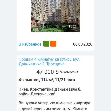
1
/
21
В избранное
06.08.2026
Продам 4 кімнатну квартиру вул.
Данькевича 8, Троєщина
147 000
$
3% комиссия
4-комн. кв., 114 м², 11/21 этаж
Киев
,
Константина Данькевича
8
,
район
Деснянський
Вишукана чотирьох кімнатна квартира
з дизайнерським ремонтом. Кімнати