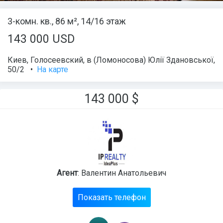
3-комн. кв., 86 м², 14/16 этаж
143 000 USD
Киев
,
Голосеевский
,
в (Ломоносова) Юлії Здановської,
50/2
•
На карте
143 000
$
Агент
: Валентин Анатольевич
Показать телефон