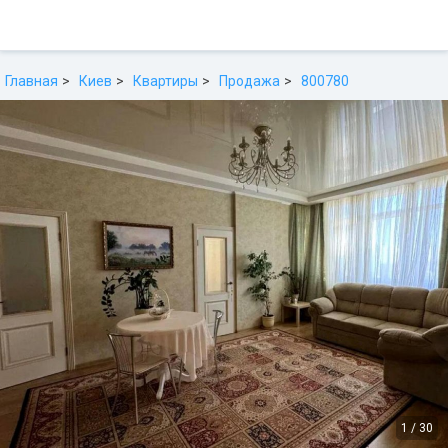
Главная
Киев
Квартиры
Продажа
800780
1
/
30