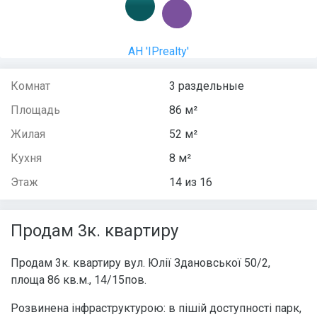
АН 'IPrealty'
Комнат
3 раздельные
Площадь
86 м²
Жилая
52 м²
Кухня
8 м²
Этаж
14 из 16
Продам 3к. квартиру
Продам 3к. квартиру вул. Юлії Здановської 50/2,
площа 86 кв.м., 14/15пов.
Розвинена інфраструктурою: в пішій доступності парк,