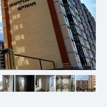
1
/
11