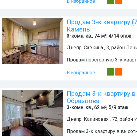
В избранное
Продам 3-к квартиру (
Камень
3-комн. кв., 74 м², 4/14 этаж
Днепр
,
Савкина , 3
, район
Лени
Продам просторную 3-к кварт
В избранное
Продам 3-к квартиру в
Образцова
3-комн. кв., 62 м², 5/9 этаж
Днепр
,
Калиновая , 72
, район
И
Продам 3-к квартиру в высотк