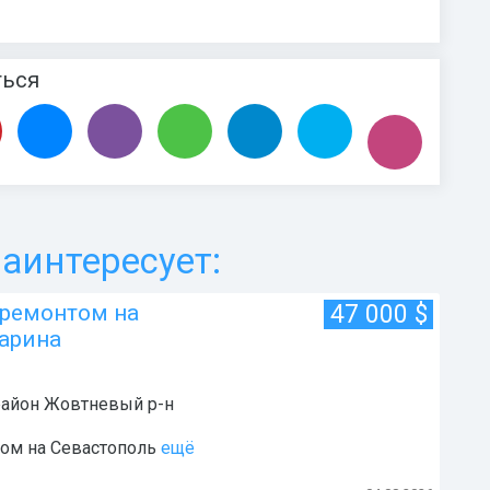
ться
аинтересует:
 ремонтом на
47 000
$
гарина
 район
Жовтневый р-н
том на Севастополь
ещё