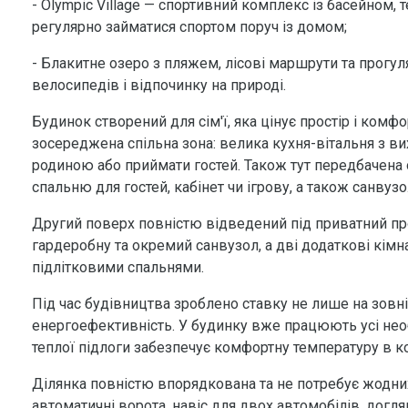
- Olympic Village — спортивний комплекс із басейном,
регулярно займатися спортом поруч із домом;
- Блакитне озеро з пляжем, лісові маршрути та прогул
велосипедів і відпочинку на природі.
Будинок створений для сім'ї, яка цінує простір і ком
зосереджена спільна зона: велика кухня-вітальня з ви
родиною або приймати гостей. Також тут передбачена
спальню для гостей, кабінет чи ігрову, а також санвуз
Другий поверх повністю відведений під приватний про
гардеробну та окремий санвузол, а дві додаткові кім
підлітковими спальнями.
Під час будівництва зроблено ставку не лише на зовніш
енергоефективність. У будинку вже працюють усі необх
теплої підлоги забезпечує комфортну температуру в 
Ділянка повністю впорядкована та не потребує жодних 
автоматичні ворота, навіс для двох автомобілів, догл