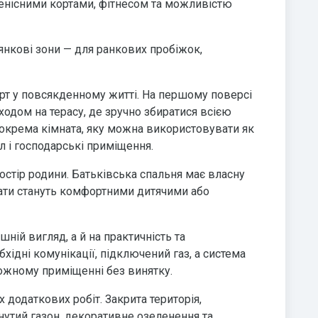
 тенісними кортами, фітнесом та можливістю
янкові зони — для ранкових пробіжок,
форт у повсякденному житті. На першому поверсі
ходом на терасу, де зручно збиратися всією
 окрема кімната, яку можна використовувати як
ол і господарські приміщення.
стір родини. Батьківська спальня має власну
нати стануть комфортними дитячими або
ній вигляд, а й на практичність та
ідні комунікації, підключений газ, а система
кожному приміщенні без винятку.
додаткових робіт. Закрита територія,
янутий газон, декоративне озеленення та