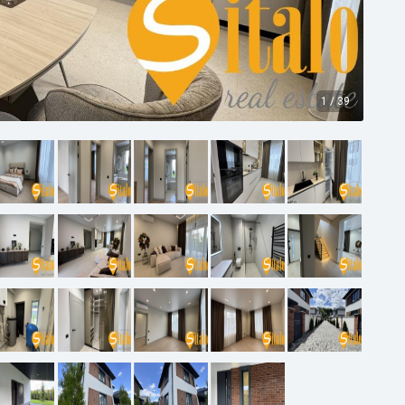
1
/
39