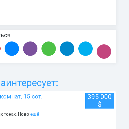
ться
аинтересует:
 комнат, 15 сот.
395 000
$
х тонах. Ново
ещё