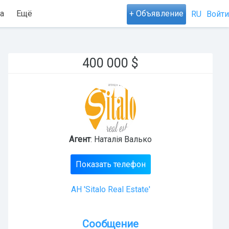
а
Ещё
+ Объявление
RU
Войти
400 000
$
Агент
: Наталія Валько
Показать телефон
АН 'Sitalo Real Estate'
Сообщение