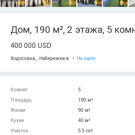
Дом, 190 м², 2 этажа, 5 комн
400 000 USD
Ходосовка
,
,
Набережна в
•
На карте
Комнат
5
Площадь
190 м²
Жилая
90 м²
Кухня
40 м²
Участок
5.5 сот.