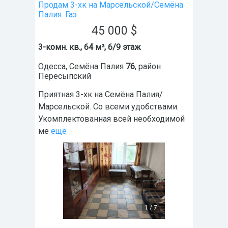
Продам 3-хк на Марсельской/Семёна
Палия. Газ
45 000
$
3-комн. кв., 64 м², 6/9 этаж
Одесса
,
Семёна Палия
76
, район
Пересыпский
Приятная 3-хк на Семёна Палия/
Марсельской. Со всеми удобствами.
Укомплектованная всей необходимой
ме
ещё
1
/
7