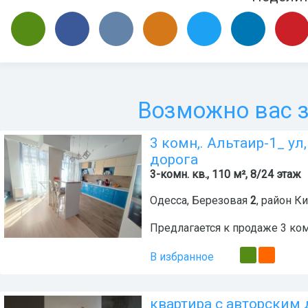
Возможно вас з
3 комн,. Альтаир-1_ у
дорога
3-комн. кв., 110 м², 8/24 этаж
Одесса
,
Березовая
2
, район
Ки
Предлагается к продаже 3 ком
В избранное
квартирa с авторским