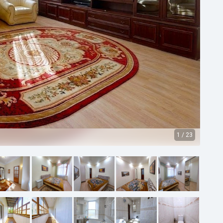
1
/
23