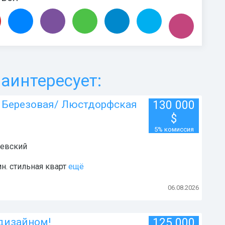
аинтересует:
л, Березовая/ Люстдорфская
130 000
$
5% комиссия
евский
н. стильная кварт
ещё
06.08.2026
 дизайном!
125 000