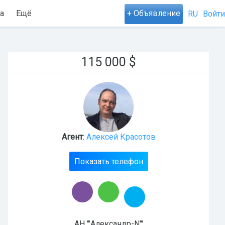
а
Ещё
+ Объявление
RU
Войти
115 000
$
Агент
:
Алексей Красотов
Показать телефон
АН '"Александр-N"'