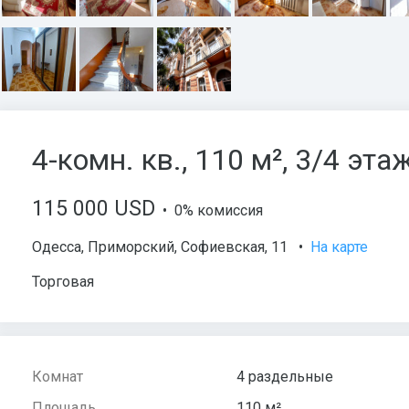
4-комн. кв., 110 м², 3/4 эта
115 000 USD
• 0% комиссия
Одесса
,
Приморский
,
Софиевская
, 11
•
На карте
Торговая
Комнат
4 раздельные
Площадь
110 м²