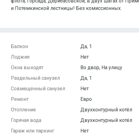
флота, Горсада, Дерибасовской, в двух шагах от При
и Потемкинской лестницы! Без комиссионных.
Балкон
Да, 1
Лоджия
Нет
Окна выходят
Во двор, На улицу
Раздельный санузел
Да, 1
Совмещённый санузел
Нет
Ремонт
Евро
Отопление
Двухконтурный котёл
Горячая вода
Двухконтурный котёл
Гараж или паркинг
Нет