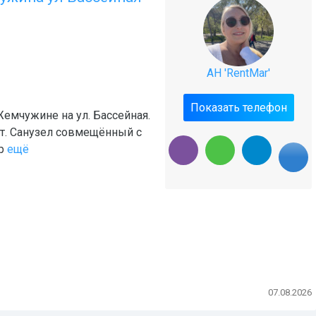
АН 'RentMar'
Показать телефон
Жемчужине на ул. Бассейная.
нет. Санузел совмещённый с
р
ещё
07.08.2026