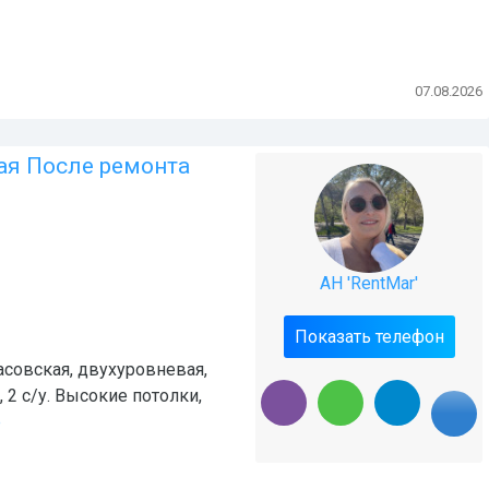
07.08.2026
кая После ремонта
АН 'RentMar'
Показать телефон
асовская, двухуровневая,
, 2 с/у. Высокие потолки,
ё