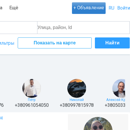
а
Ещё
+ Объявление
RU
Войти
ильтры
Показать на карте
Пётр
Николай
Алексей Крас
76
+380961054050
+380997815978
+38050333
н