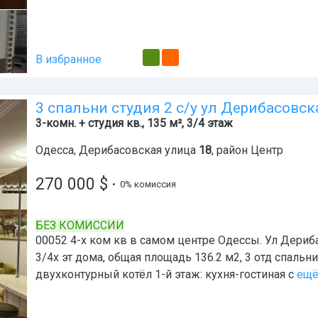
В избранное
3 спальни студия 2 с/у ул Дерибасовс
3-комн. + студия кв., 135 м², 3/4 этаж
Одесса
,
Дерибасовская улица
18
, район
Центр
270 000
$
• 0% комиссия
БЕЗ КОМИССИИ
00052 4-х ком кв в самом центре Одессы. Ул Дериб
3/4х эт дома, общая площадь 136.2 м2, 3 отд спальни
двухконтурный котёл 1-й этаж: кухня-гостиная с
ещ