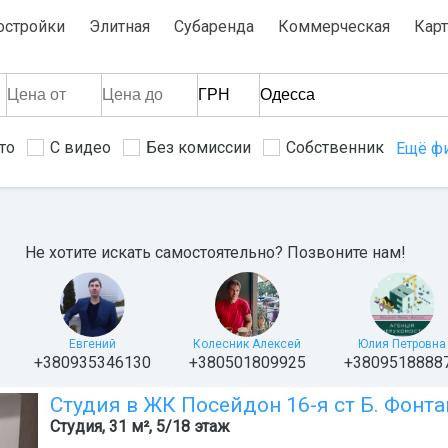
остройки
Элитная
Субаренда
Коммерческая
Карт
то
С видео
Без комиссии
Собственник
Ещё ф
Не хотите искать самостоятельно? Позвоните нам!
Евгений
Колесник Алексей
Юлия Петровна
+380935346130
+380501809925
+3809518888
Студия в ЖК Посейдон 16-я ст Б. Фонта
Студия, 31 м², 5/18 этаж