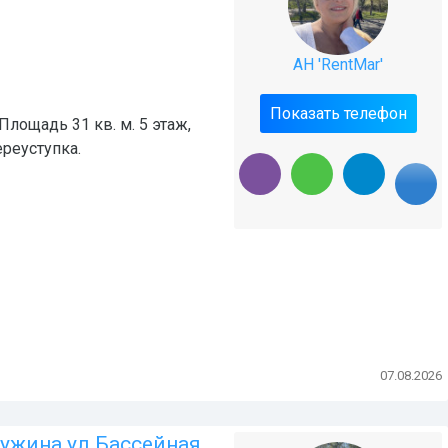
АН 'RentMar'
Показать телефон
Площадь 31 кв. м. 5 этаж,
ереуступка.
07.08.2026
чужина ул Бассейная