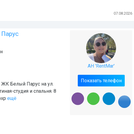
07.08.2026
 Парус
н
АН 'RentMar'
Показать телефон
в ЖК Белый Парус на ул.
иная-студия и спальня. 8
охр
ещё