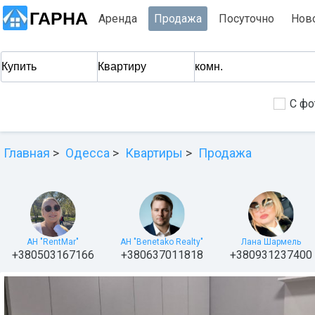
ГАРНА
Аренда
Продажа
Посуточно
Нов
С фо
Главная
Одесса
Квартиры
Продажа
АН "RentMar"
АН "Benetako Realty"
Лана Шармель
+380503167166
+380637011818
+380931237400