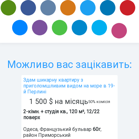
Можливо вас зацікавить:
Здам шикарну квартиру з
приголомшливим видом на море в 19-
й Перлині
1 500
$
на місяць
50% комісія
2-кімн. + студія кв., 120 м², 12/22
поверх
Одеса
,
Французький бульвар
60г
,
район
Приморський