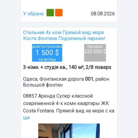
У обране
08.08.2026
Стильная 4х ком Прямой вид моря
Коста Фонтана Подземный паркинг
довгостроково
продаж
1 500
$
320 000 $
на місяць
3-кімн. + студія кв., 140 м², 2/8 поверх
Одеса
,
Фонтанская дорога
001
, район
Большой фонтан
08857 Аренда Супер классной
современной 4-х комн квартиры ЖК
Costa Fontana. Прямой вид на море с ка
ще