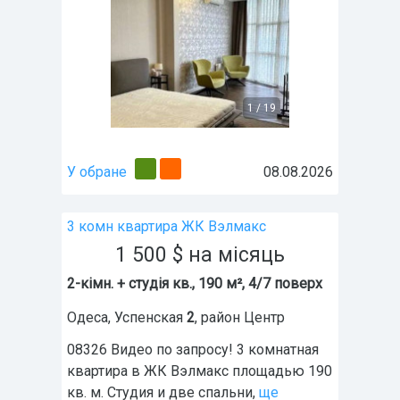
1
/
19
У обране
08.08.2026
3 комн квартира ЖК Вэлмакс
1 500
$
на місяць
2-кімн. + студія кв., 190 м², 4/7 поверх
Одеса
,
Успенская
2
, район
Центр
08326 Видео по запросу! 3 комнатная
квартира в ЖК Вэлмакс площадью 190
кв. м. Студия и две спальни,
ще