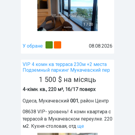
1
/
20
У обране
08.08.2026
VIP 4 комн кв терраса 230м +2 места
Подземный паркинг Мукачевский пер
1 500
$
на місяць
4-кімн. кв., 220 м², 16/17 поверх
Одеса
,
Мукачевский
001
, район
Центр
08638 VIP- уровень! 4 комн квартира с
террасой в Мукачевском переулке. 220
м2. Кухня-столовая, отд
ще