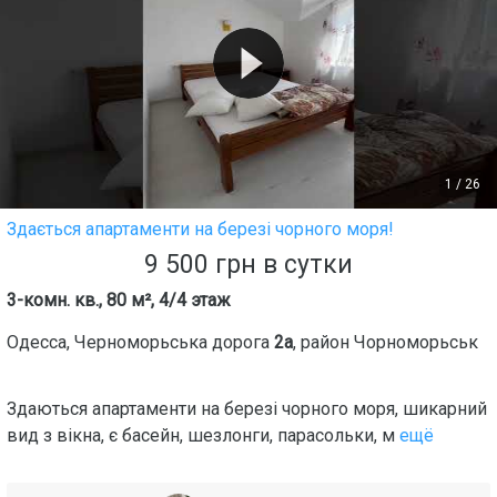
1
/
26
Здається апартаменти на березі чорного моря!
9 500
грн
в сутки
3-комн. кв., 80 м², 4/4 этаж
Одесса
,
Черноморьська дорога
2а
, район
Чорноморьськ
Здаються апартаменти на березі чорного моря, шикарний
вид з вікна, є басейн, шезлонги, парасольки, м
ещё