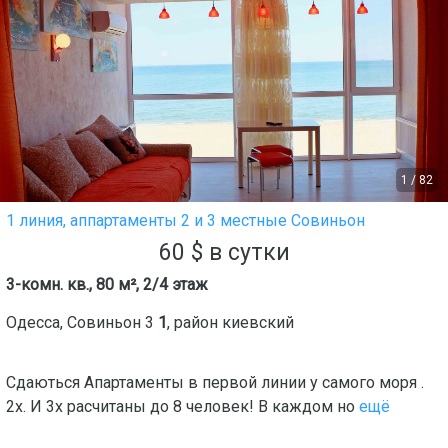
1
/
82
1 линия, аппартаменты 2 и 3 местные Совиньон
60
$
в сутки
3-комн. кв., 80 м², 2/4 этаж
Одесса
,
Совиньон 3
1
, район
киевский
Сдаються Апартаменты в первой линии у самого моря .
2х. И 3х расчитаны до 8 человек! В каждом но
ещё