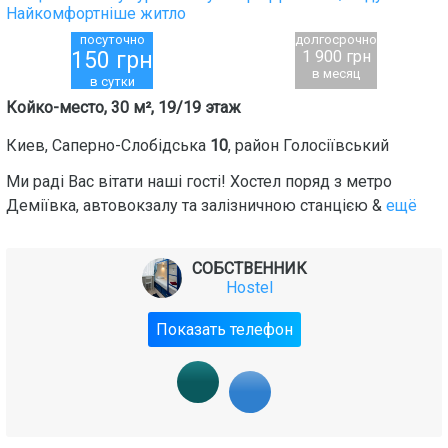
Найкомфортніше житло
посуточно
долгосрочно
150
грн
1 900 грн
в месяц
в сутки
Койко-место, 30 м², 19/19 этаж
Киев
,
Саперно-Слобідська
10
, район
Голосіївський
Ми раді Вас вітати наші гості! Хостел поряд з метро
Деміївка, автовокзалу та залізничною станцією &
ещё
СОБСТВЕННИК
Hostel
Показать телефон