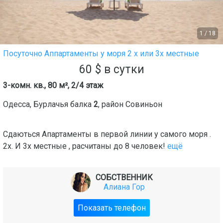
1
/
18
Посуточно Аппартаменты у моря 2 х или 3х местные
60
$
в сутки
3-комн. кв., 80 м², 2/4 этаж
Одесса
,
Бурлачья балка
2
, район
Совиньон
Сдаються Апартаменты в первой линии у самого моря .
2х. И 3х местные , расчитаны до 8 человек!
ещё
СОБСТВЕННИК
Алиана Гор
Показать телефон