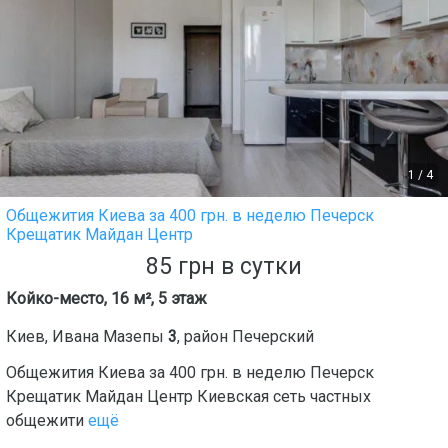
1
/
4
Общежития Киева за 400 грн. в неделю Печерск
Крещатик Майдан Центр
85
грн
в сутки
Койко-место, 16 м², 5 этаж
Киев
,
Ивана Мазепы
3
, район
Печерский
Общежития Киева за 400 грн. в неделю Печерск
Крещатик Майдан Центр Киевская сеть частных
общежити
ещё