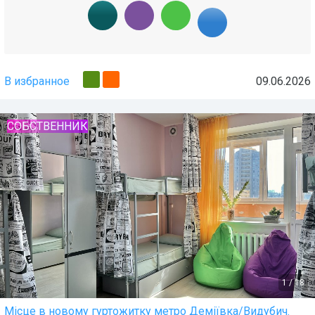
В избранное
09.06.2026
СОБСТВЕННИК
1
/
18
Місце в новому гуртожитку метро Деміївка/Видубич.