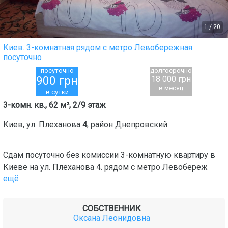
1
/
20
Киев. 3-комнатная рядом с метро Левобережная
посуточно
посуточно
долгосрочно
900
грн
18 000 грн
в месяц
в сутки
3-комн. кв., 62 м², 2/9 этаж
Киев
,
ул. Плеханова
4
, район
Днепровский
Сдам посуточно без комиссии 3-комнатную квартиру в
Киеве на ул. Плеханова 4. рядом с метро Левобереж
ещё
СОБСТВЕННИК
Оксана Леонидовна