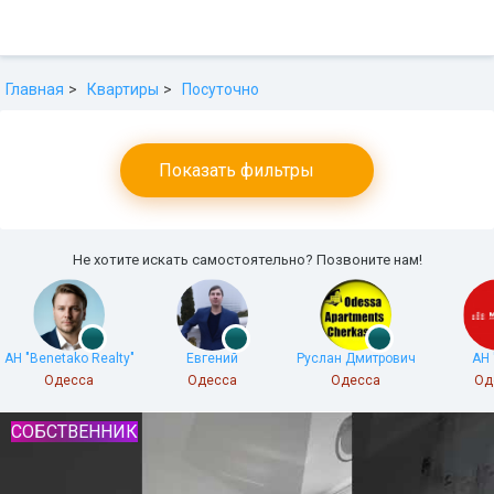
Главная
Квартиры
Посуточно
Показать фильтры
Не хотите искать самостоятельно? Позвоните нам!
АН "Benetako Realty"
Евгений
Руслан Дмитрович
АН 
Одесса
Одесса
Одесса
Од
СОБСТВЕННИК