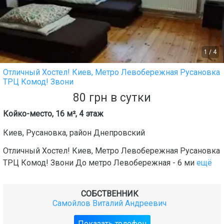
1
/
4
Отличный Хостел! Киев, Метро Левобережная Русановка
ТРЦ Комод! Звони
80
грн
в сутки
Койко-место, 16 м², 4 этаж
Киев
,
Русановка
, район
Днепровский
Отличный Хостел! Киев, Метро Левобережная Русановка
ТРЦ Комод! Звони До метро Левобережная - 6 ми
ещё
СОБСТВЕННИК
Самойлов Виталий Андреевич
Показать телефон