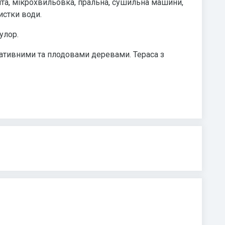
ита, мікрохвильовка, пральна, сушильна машини,
истки води.
улор.
ративними та плодовами деревами. Тераса з