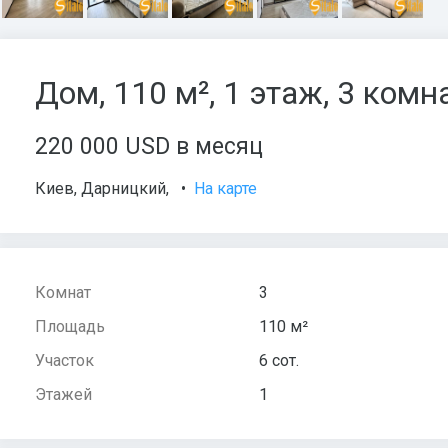
Дом, 110 м², 1 этаж, 3 комна
220 000 USD в месяц
Киев
,
Дарницкий
,
•
На карте
Комнат
3
Площадь
110 м²
Участок
6 сот.
Этажей
1