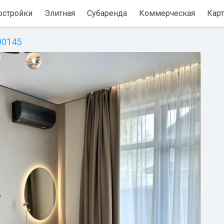
остройки
Элитная
Субаренда
Коммерческая
Карт
00145