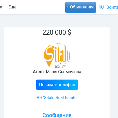
а
Ещё
+ Объявление
RU
Войти
220 000
$
Агент
: Марія Сьомочкіна
Показать телефон
АН 'Sitalo Real Estate'
Сообщение