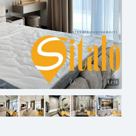
1
/
15