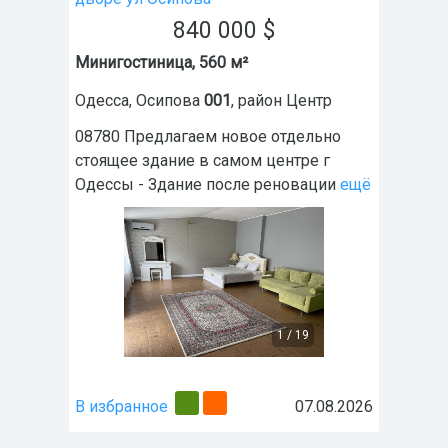
840 000
$
Минигостиница, 560 м²
Одесса
,
Осипова
001
, район
Центр
08780 Предлагаем новое отдельно
стоящее здание в самом центре г
Одессы - Здание после реновации
ещё
1
/
19
В избранное
07.08.2026