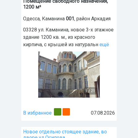
Помещение свободного назначения,
1200 м²
Одесса
,
Каманина
001
, район
Аркадия
03328 ул. Каманина, новое 3-х этажное
здание 1200 кв. м., из красного
кирпича, с крышей из натуральн
ещё
1
/
21
В избранное
07.08.2026
Новое отдельно стоящее здание, во
дворе ул Осипова