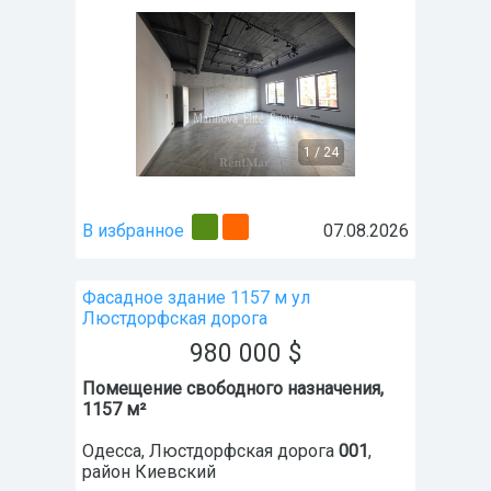
1
/
24
В избранное
07.08.2026
Фасадное здание 1157 м ул
Люстдорфская дорога
980 000
$
Помещение свободного назначения,
1157 м²
Одесса
,
Люстдорфская дорога
001
,
район
Киевский