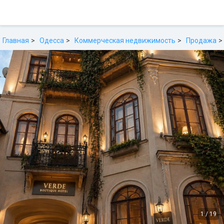
Главная
Одесса
Коммерческая недвижимость
Продажа
1
/
19