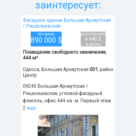
заинтересует:
Фасадное здание Большая Арнаутская
/ Ришельевская
продажа
долгосрочно
890 000
$
4 440 $
в месяц
Помещение свободного назначения,
444 м²
Одесса
,
Большая Арнаутская
001
, район
Центр
09245 Большая Арнаутская /
Ришельевская, угловой фасадный
флигель, офис 444 кв. м. Первый этаж:
2
ещё